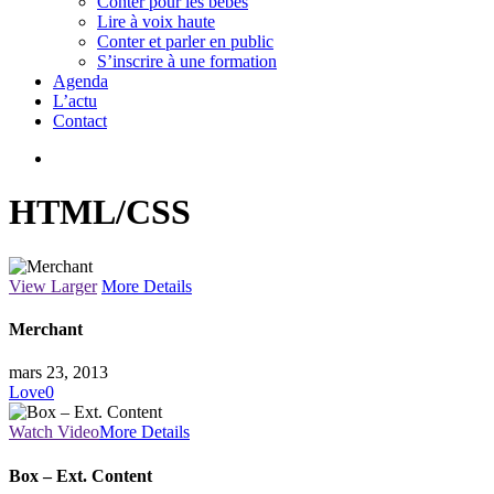
Conter pour les bébés
Lire à voix haute
Conter et parler en public
S’inscrire à une formation
Agenda
L’actu
Contact
search
HTML/CSS
View Larger
More Details
Merchant
mars 23, 2013
Love
0
Watch Video
More Details
Box – Ext. Content