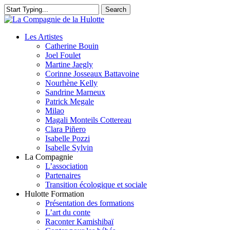
Skip
Search
to
Close
main
Search
content
search
Menu
Les Artistes
Catherine Bouin
Joel Foulet
Martine Jaegly
Corinne Josseaux Battavoine
Nourhène Kelly
Sandrine Marneux
Patrick Megale
Milao
Magali Monteils Cottereau
Clara Piñero
Isabelle Pozzi
Isabelle Sylvin
La Compagnie
L’association
Partenaires
Transition écologique et sociale
Hulotte Formation
Présentation des formations
L’art du conte
Raconter Kamishibaï